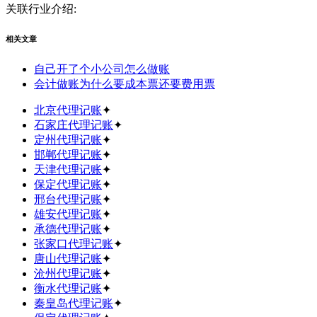
关联行业介绍:
相关文章
自己开了个小公司怎么做账
会计做账为什么要成本票还要费用票
北京代理记账
✦
石家庄代理记账
✦
定州代理记账
✦
邯郸代理记账
✦
天津代理记账
✦
保定代理记账
✦
邢台代理记账
✦
雄安代理记账
✦
承德代理记账
✦
张家口代理记账
✦
唐山代理记账
✦
沧州代理记账
✦
衡水代理记账
✦
秦皇岛代理记账
✦