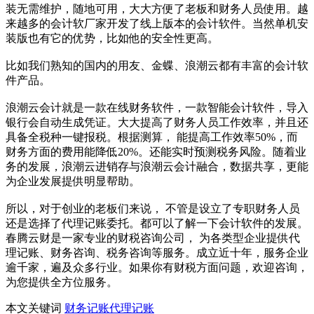
装无需维护，随地可用，大大方便了老板和财务人员使用。越
来越多的会计软厂家开发了线上版本的会计软件。当然单机安
装版也有它的优势，比如他的安全性更高。
比如我们熟知的国内的用友、金蝶、浪潮云都有丰富的会计软
件产品。
浪潮云会计就是一款在线财务软件，一款智能会计软件，导入
银行会自动生成凭证。大大提高了财务人员工作效率，并且还
具备全税种一键报税。根据测算， 能提高工作效率50%，而
财务方面的费用能降低20%。还能实时预测税务风险。随着业
务的发展，浪潮云进销存与浪潮云会计融合，数据共享，更能
为企业发展提供明显帮助。
所以，对于创业的老板们来说， 不管是设立了专职财务人员
还是选择了代理记账委托。都可以了解一下会计软件的发展。
春腾云财是一家专业的财税咨询公司， 为各类型企业提供代
理记账、财务咨询、税务咨询等服务。成立近十年，服务企业
逾千家，遍及众多行业。如果你有财税方面问题，欢迎咨询，
为您提供全方位服务。
本文关键词
财务记账
代理记账